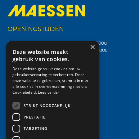
OPENINGSTIJDEN
Maandag t/m vrijdag
07.00u - 17.00u
×
Zaterdag
08.00u - 12:00u
Deze website maakt
gebruik van cookies.
MAESSEN
Deze website gebruikt cookies om uw
gebruikerservaring te verbeteren. Door
Diensten
onze website te gebruiken, stemt u in met
alle cookies in overeenstemming met ons
Projectontwikkeling
Cookiebeleid.
Lees verder
Zand & Grind
Contact
STRIKT NOODZAKELIJK
PRESTATIE
CONTACT
TARGETING
info@maessenbedrijven.nl